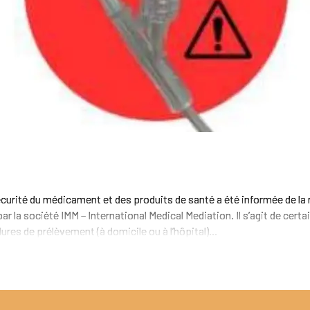
curité du médicament et des produits de santé a été informée de la
 par la société IMM – International Medical Mediation. Il s’agit de cert
ures de prélèvement (à domicile ou à l’hôpital)...