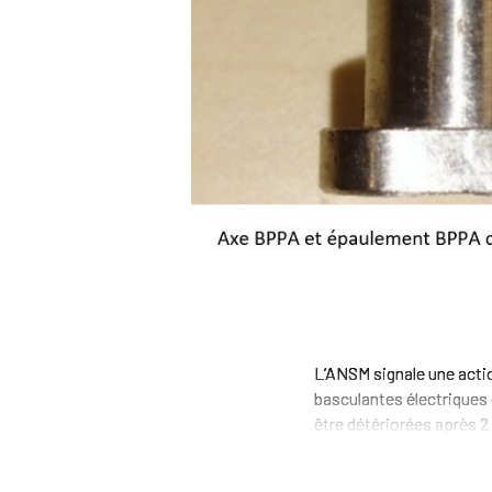
L’ANSM signale une actio
basculantes électriques
être détériorées après 2 