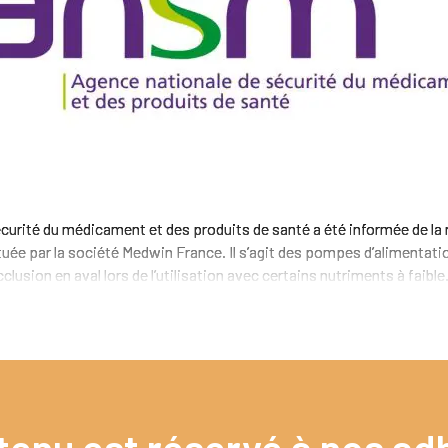
curité du médicament et des produits de santé a été informée de la
tuée par la société Medwin France. Il s’agit des pompes d’alimenta
clusion en aval lors de l’utilisation avec certains nutriments à faible.