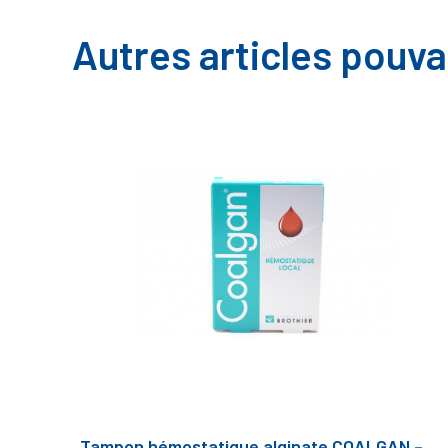
Autres articles pouva
Tampon hémostatique alginate COALGAN –