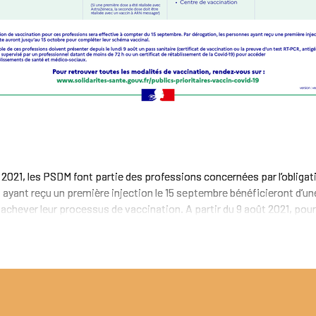
 2021, les PSDM font partie des professions concernées par l’obligat
ayant reçu un première injection le 15 septembre bénéficieront d’un
achever leur processus de vaccination. A partir du 9 août 2021, pour.