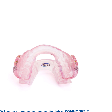
Orthèse d’avancée mandibulaire SOMNODENT