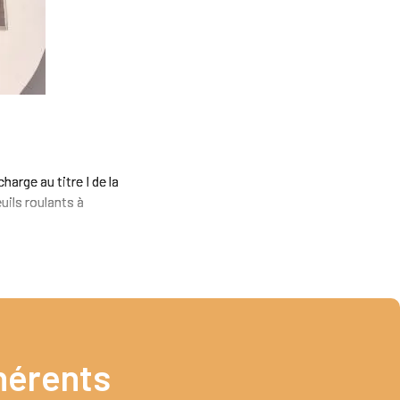
arge au titre I de la
ils roulants à
érents​