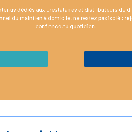
enus dédiés aux prestataires et distributeurs de 
nel du maintien à domicile, ne restez pas isolé : re
confiance au quotidien.
M