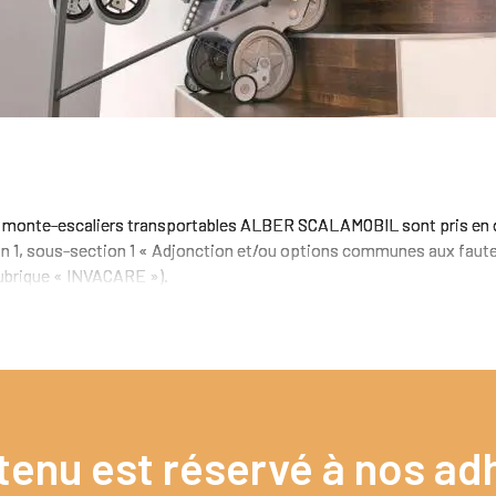
les monte-escaliers transportables ALBER SCALAMOBIL sont pris en ch
on 1, sous-section 1 « Adjonction et/ou options communes aux fauteu
rubrique « INVACARE »).
tenu est réservé à nos adh