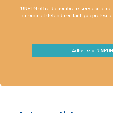
L’UNPDM offre de nombreux services et cont
informé et défendu en tant que profession
Adhérez à l'UNPD