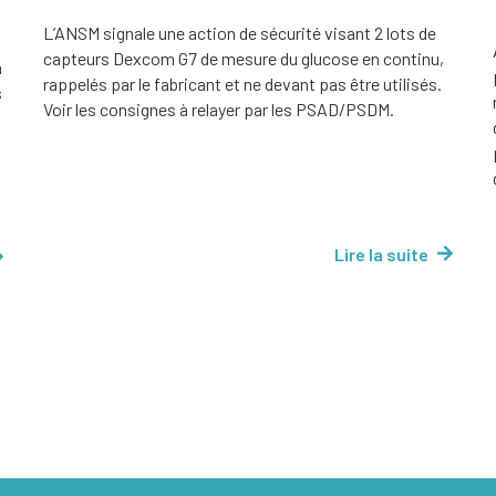
L’ANSM signale une action de sécurité visant 2 lots de
capteurs Dexcom G7 de mesure du glucose en continu,
a
rappelés par le fabricant et ne devant pas être utilisés.
s
Voir les consignes à relayer par les PSAD/PSDM.
Lire la suite