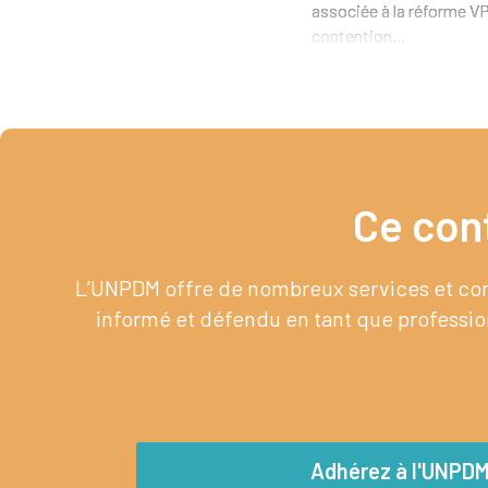
associée à la réforme VP
contention...
Ce con
L’UNPDM offre de nombreux services et cont
informé et défendu en tant que profession
Adhérez à l'UNPD