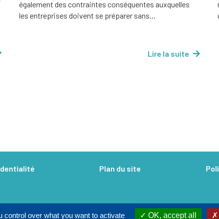
e
également des contraintes conséquentes auxquelles
les entreprises doivent se préparer sans...
Lire la suite
dentialité
Plan du site
Pol
 control over what you want to activate
OK, accept all