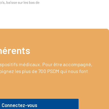
is, baisse sur les bas de
érents​
dispositifs médicaux. Pour être accompagné,
joignez les plus de 700 PSDM qui nous font
Connectez-vous