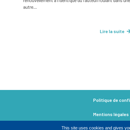
renouvellement à l’identique du fauteuil roulant dans un
autre...
Lire la suite
Politique de confi
Mentions légales​
This site uses cookies and gives you