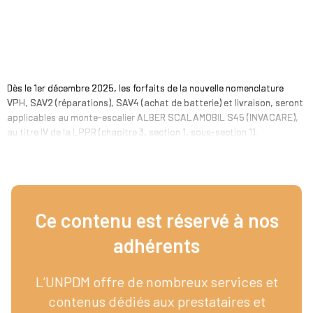
Dès le 1er décembre 2025, les forfaits de la nouvelle nomenclature
VPH, SAV2 (réparations), SAV4 (achat de batterie) et livraison, seront
applicables au monte-escalier ALBER SCALAMOBIL S45 (INVACARE),
au titre IV de la LPPR (chapitre 3, section 1, sous-section 1).
Ce contenu est réservé à nos
adhérents​
L’UNPDM offre de nombreux services et
contenus dédiés aux prestataires et