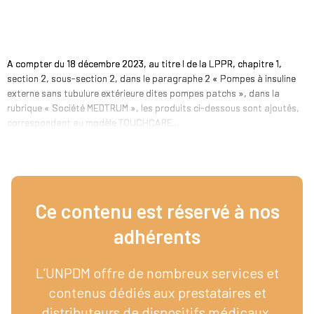
A compter du 18 décembre 2023, au titre I de la LPPR, chapitre 1,
section 2, sous-section 2, dans le paragraphe 2 « Pompes à insuline
externe sans tubulure extérieure dites pompes patchs », dans la
rubrique « Société MEDTRUM », les produits ci-dessous sont ajoutés,
correspondant au modèle TOUCHCARE...
Ce contenu est réservé à nos
adhérents​
L’UNPDM offre de nombreux services et
contenus dédiés aux prestataires et
distributeurs de dispositifs médicaux.