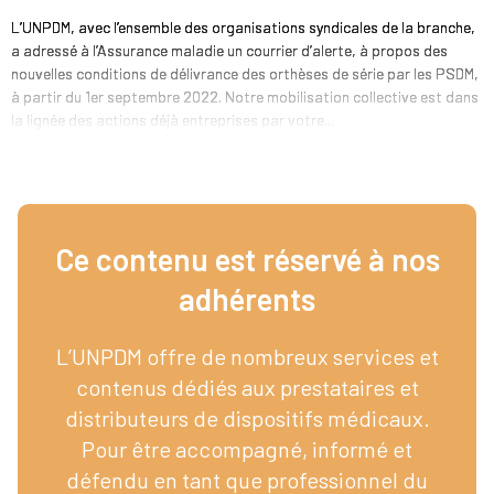
L’UNPDM, avec l’ensemble des organisations syndicales de la branche,
a adressé à l’Assurance maladie un courrier d’alerte, à propos des
nouvelles conditions de délivrance des orthèses de série par les PSDM,
à partir du 1er septembre 2022. Notre mobilisation collective est dans
la lignée des actions déjà entreprises par votre...
Ce contenu est réservé à nos
adhérents​
L’UNPDM offre de nombreux services et
contenus dédiés aux prestataires et
distributeurs de dispositifs médicaux.
Pour être accompagné, informé et
défendu en tant que professionnel du