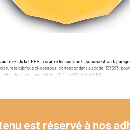
 au titre I de la LPPR, chapitre 1er, section 5, sous-section 1, para
nclature la rubrique ci-dessous, correspondant au code 1133393, pour
péciales, destinée aux adultes. CODE NOMENCLATURE I...
tenu est réservé à nos adh