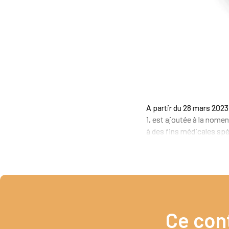
A partir du 28 mars 2023,
1, est ajoutée à la nome
à des fins médicales s
Ce con