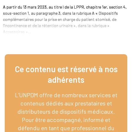
A partir du 13 mars 2023, au titre I de la LPPR, chapitre 1er, section 4,
sous-section 1, au paragraphe 3, dans la rubrique A « Dispositifs
complémentaires pour la prise en charge du patient stomisé, de
l’incontinence et de la rétention urinaire », dans la rubrique «
Accessoires »,...
Ce contenu est réservé à nos
adhérents​
L’UNPDM offre de nombreux services et
contenus dédiés aux prestataires et
distributeurs de dispositifs médicaux.
Pour être accompagné, informé et
défendu en tant que professionnel du