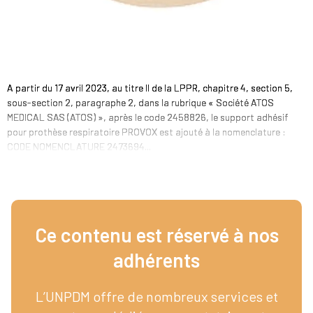
A partir du 17 avril 2023, au titre II de la LPPR, chapitre 4, section 5,
sous-section 2, paragraphe 2, dans la rubrique « Société ATOS
MEDICAL SAS (ATOS) », après le code 2458826, le support adhésif
pour prothèse respiratoire PROVOX est ajouté à la nomenclature :
CODE NOMENCLATURE 2473694...
Ce contenu est réservé à nos
adhérents​
L’UNPDM offre de nombreux services et