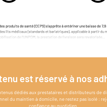
 produits de santé (CEPS) s’apprête à entériner une baisse de 7,9 m
 des lits médicaux (standards et bariatriques), applicable à partir d
ilisation de l’UNPDM, la prestation de livraison sera revalorisée...
tenu est réservé à nos adh
enus dédiés aux prestataires et distributeurs de 
nel du maintien à domicile, ne restez pas isolé : re
confiance au quotidien.