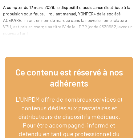
A compter du 17 mars 2026, le dispositif d'assistance électrique à la
propulsion pour fauteuil roulant manuel, YOMPER+ de la société
ACEKARE, inscrit en nom de marque dans la nouvelle nomenclature
VPH, est pris en charge au titre IV de la LPPR (code 4329582) avec un
nouveau tarif.
Ce contenu est réservé à nos
adhérents​
L’UNPDM offre de nombreux services et
contenus dédiés aux prestataires et
distributeurs de dispositifs médicaux.
Pour être accompagné, informé et
défendu en tant que professionnel du