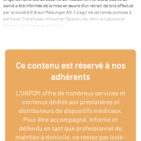
santé a été informée de la mise en œuvre d’un retrait de lots effectué
par la société B Braun Melsungen AG. Il s’agit de certaines pompes à
perfusion Transfuseur Infusomat Space Line, dont la tubulure et
l’embout terminal présentent un...
Ce contenu est réservé à nos
adhérents​
L’UNPDM offre de nombreux services et
contenus dédiés aux prestataires et
distributeurs de dispositifs médicaux.
Pour être accompagné, informé et
défendu en tant que professionnel du
maintien à domicile, ne restez pas isolé :