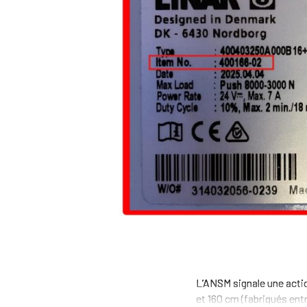
L’ANSM signale une actio
et 160 cm (fabriqués entre