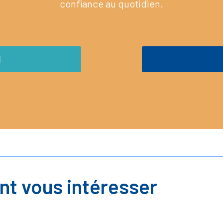
confiance au quotidien.
M
nt vous intéresser