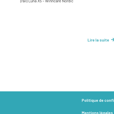
(rail) Luna X5 – Winncare Nordic
Lire la suite
Politique de confi
Mentions légales​