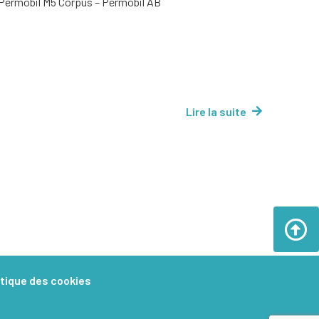
Permobil M5 Corpus – Permobil AB
Lire la suite
itique des cookies