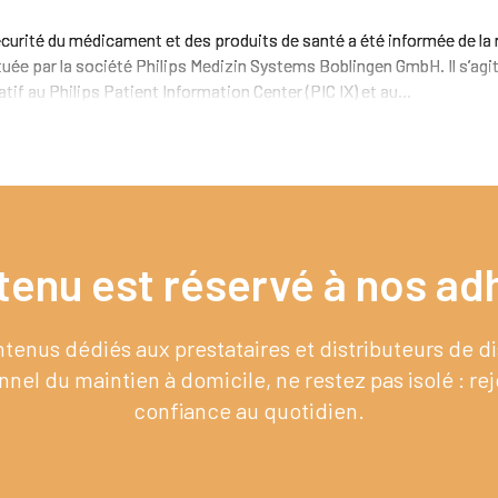
curité du médicament et des produits de santé a été informée de la
tuée par la société Philips Medizin Systems Boblingen GmbH. Il s’agi
atif au Philips Patient Information Center (PIC IX) et au...
tenu est réservé à nos adh
enus dédiés aux prestataires et distributeurs de 
nel du maintien à domicile, ne restez pas isolé : re
confiance au quotidien.