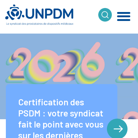
Cookies management panel
Certification des
PSDM : votre syndicat
fait le point avec vous
sur les dernières