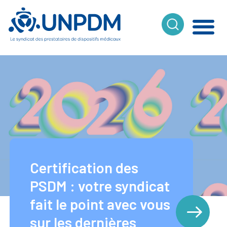
Cookies management panel
Certification des
PSDM : votre syndicat
fait le point avec vous
sur les dernières